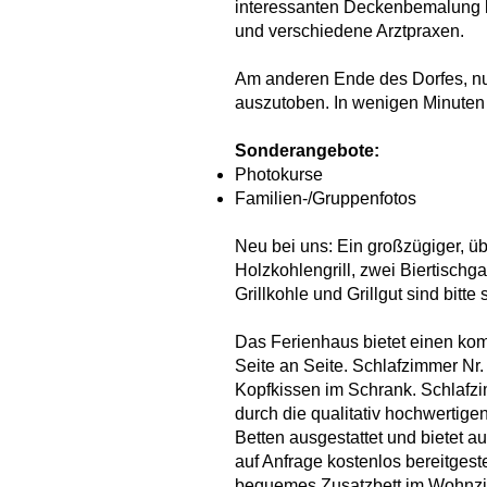
interessanten Deckenbemalung l
und verschiedene Arztpraxen.
Am anderen Ende des Dorfes, nur 
auszutoben. In wenigen Minuten
Sonderangebote:
Photokurse
Familien-/Gruppenfotos
Neu bei uns: Ein großzügiger, übe
Holzkohlengrill, zwei Biertischg
Grillkohle und Grillgut sind bitte
Das Ferienhaus bietet einen komf
Seite an Seite. Schlafzimmer Nr.
Kopfkissen im Schrank. Schlafzim
durch die qualitativ hochwertige
Betten ausgestattet und bietet a
auf Anfrage kostenlos bereitgeste
bequemes Zusatzbett im Wohnzi