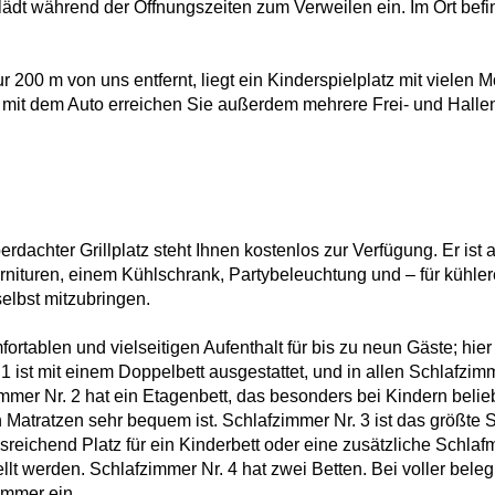
ädt während der Öffnungszeiten zum Verweilen ein. Im Ort bef
200 m von uns entfernt, liegt ein Kinderspielplatz mit vielen Mö
 mit dem Auto erreichen Sie außerdem mehrere Frei- und Halle
rdachter Grillplatz steht Ihnen kostenlos zur Verfügung. Er ist 
arnituren, einem Kühlschrank, Partybeleuchtung und – für kühler
 selbst mitzubringen.
ortablen und vielseitigen Aufenthalt für bis zu neun Gäste; hi
 1 ist mit einem Doppelbett ausgestattet, und in allen Schlafzim
mer Nr. 2 hat ein Etagenbett, das besonders bei Kindern belieb
n Matratzen sehr bequem ist. Schlafzimmer Nr. 3 ist das größte S
usreichend Platz für ein Kinderbett oder eine zusätzliche Schlaf
llt werden. Schlafzimmer Nr. 4 hat zwei Betten. Bei voller bele
mmer ein.