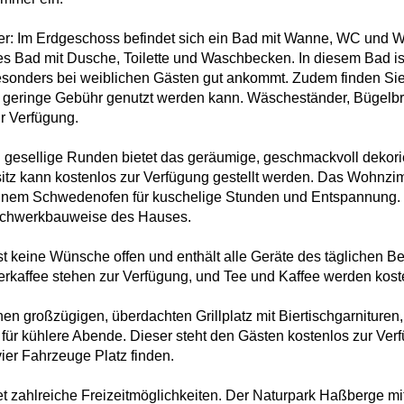
er: Im Erdgeschoss befindet sich ein Bad mit Wanne, WC und 
es Bad mit Dusche, Toilette und Waschbecken. In diesem Bad is
esonders bei weiblichen Gästen gut ankommt. Zudem finden Si
geringe Gebühr genutzt werden kann. Wäscheständer, Bügelbre
r Verfügung.
esellige Runden bietet das geräumige, geschmackvoll dekorier
z kann kostenlos zur Verfügung gestellt werden. Das Wohnzimme
einem Schwedenofen für kuschelige Stunden und Entspannung.
Fachwerkbauweise des Hauses.
sst keine Wünsche offen und enthält alle Geräte des täglichen 
erkaffee stehen zur Verfügung, und Tee und Kaffee werden koste
en großzügigen, überdachten Grillplatz mit Biertischgarnituren
für kühlere Abende. Dieser steht den Gästen kostenlos zur Verf
vier Fahrzeuge Platz finden.
 zahlreiche Freizeitmöglichkeiten. Der Naturpark Haßberge mi