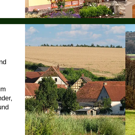
nd
 im
nder,
und